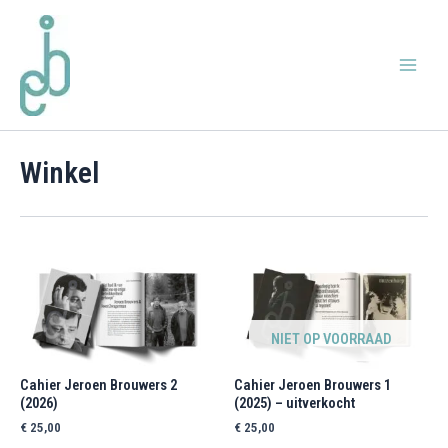
Ga
Main
naar
Menu
de
inhoud
Winkel
NIET OP VOORRAAD
Cahier Jeroen Brouwers 2
Cahier Jeroen Brouwers 1
(2026)
(2025) – uitverkocht
€
25,00
€
25,00