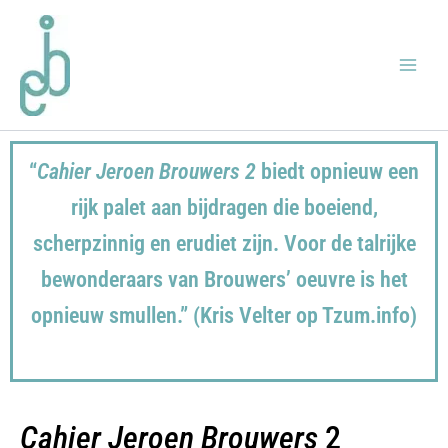
Ga
Main
naar
Menu
de
inhoud
“
Cahier Jeroen Brouwers 2
biedt opnieuw een
rijk palet aan bijdragen die boeiend,
scherpzinnig en erudiet zijn. Voor de talrijke
bewonderaars van Brouwers’ oeuvre is het
opnieuw smullen.” (Kris Velter op Tzum.info)
Cahier Jeroen Brouwers
2